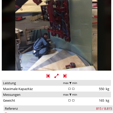
Leistung
max
min
Maximale Kapazitäz
550
kg
Messungen
max
min
Gewicht
165
kg
Referenz
815 / 8.815