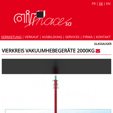
FR
|
DE
|
EN
VERMIETUNG
|
VERKAUF
|
AUSBILDUNG
|
SERVICES
|
FIRMA
|
KONTAKT
GLASSAUGER
VIERKREIS VAKUUMHEBEGERÄTE 2000KG