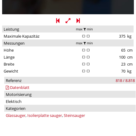
Leistung
max
min
Maximale Kapazitäz
375
kg
Messungen
max
min
Höhe
65
cm
Länge
100
cm
Breite
23
cm
Gewicht
70
kg
Referenz
818 / 8.818
Datenblatt
Motorisierung
Elektisch
Kategorien
Glassauger
,
Isolierplatte sauger
,
Steinsauger