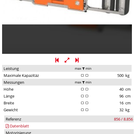
Leistung
max
min
Maximale Kapazitäz
500
kg
Messungen
max
min
Höhe
40
cm
Länge
96
cm
Breite
16
cm
Gewicht
32
kg
Referenz
856 / 8.856
Datenblatt
Motorisierung