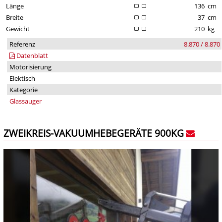
Länge
136
cm
Breite
37
cm
Gewicht
210
kg
Referenz
8.870 / 8.870
Datenblatt
Motorisierung
Elektisch
Kategorie
Glassauger
ZWEIKREIS-VAKUUMHEBEGERÄTE 900KG