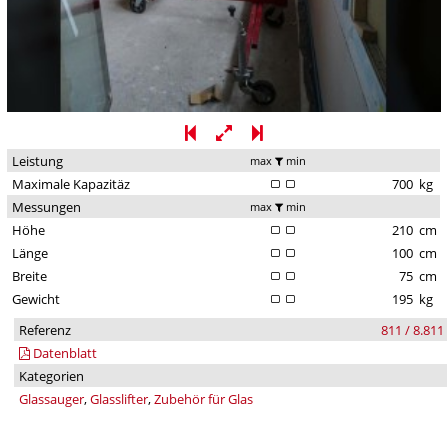
Leistung
max
min
Maximale Kapazitäz
700
kg
Messungen
max
min
Höhe
210
cm
Länge
100
cm
Breite
75
cm
Gewicht
195
kg
Referenz
811 / 8.811
Datenblatt
Kategorien
Glassauger
,
Glasslifter
,
Zubehör für Glas