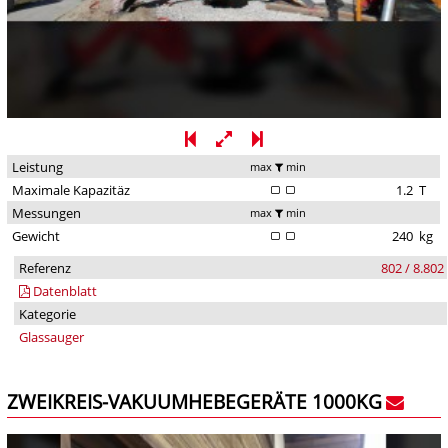
Leistung
max
min
Maximale Kapazitäz
1.2
T
Messungen
max
min
Gewicht
240
kg
Referenz
802 / 8.802
Datenblatt
Kategorie
Glassauger
ZWEIKREIS-VAKUUMHEBEGERÄTE 1000KG