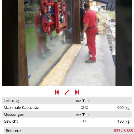
Leistung
max
min
Maximale Kapazitäz
900
kg
Messungen
max
min
Gewicht
180
kg
Referenz
833 / 8.833