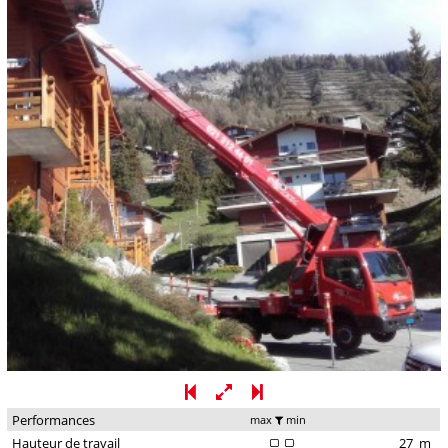
Performances
max
min
Hauteur de travail
27
m