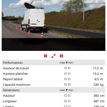
Performances
max
min
Hauteur de travail
17.2
m
Hauteur plancher
15.2
m
Déport latéral
8.5
m
Capacité maximum
230
kg
Dimensions
max
min
Hauteur
360
cm
Longueur
687
cm
Largeur
220
cm