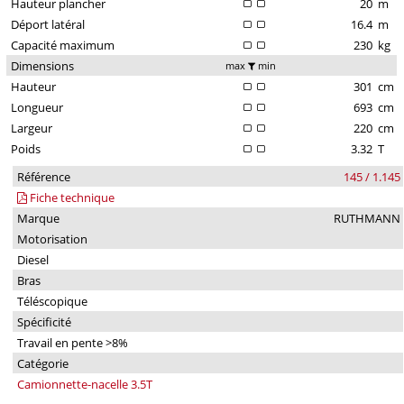
Hauteur plancher
20
m
Déport latéral
16.4
m
Capacité maximum
230
kg
Dimensions
max
min
Hauteur
301
cm
Longueur
693
cm
Largeur
220
cm
Poids
3.32
T
Référence
145 / 1.145
Fiche technique
Marque
RUTHMANN
Motorisation
Diesel
Bras
Téléscopique
Spécificité
Travail en pente >8%
Catégorie
Camionnette-nacelle 3.5T