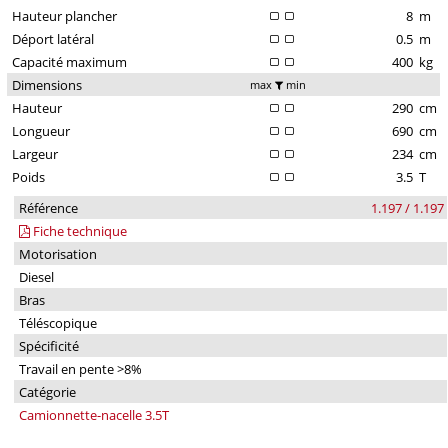
Hauteur plancher
8
m
Déport latéral
0.5
m
Capacité maximum
400
kg
Dimensions
max
min
Hauteur
290
cm
Longueur
690
cm
Largeur
234
cm
Poids
3.5
T
Référence
1.197 / 1.197
Fiche technique
Motorisation
Diesel
Bras
Téléscopique
Spécificité
Travail en pente >8%
Catégorie
Camionnette-nacelle 3.5T