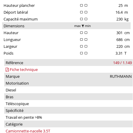
Hauteur plancher
25
m
Déport latéral
16.4
m
Capacité maximum
230
kg
Dimensions
max
min
Hauteur
301
cm
Longueur
686
cm
Largeur
220
cm
Poids
3.31
T
Référence
149 / 1.149
Fiche technique
Marque
RUTHMANN
Motorisation
Diesel
Bras
Téléscopique
Spécificité
Travail en pente >8%
Catégorie
Camionnette-nacelle 3.5T