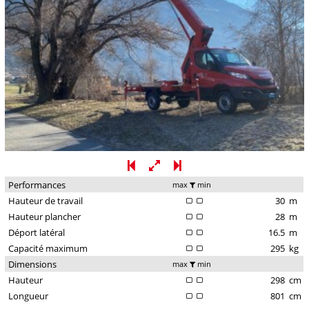
Performances
max
min
Hauteur de travail
30
m
Hauteur plancher
28
m
Déport latéral
16.5
m
Capacité maximum
295
kg
Dimensions
max
min
Hauteur
298
cm
Longueur
801
cm