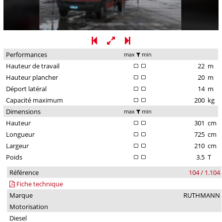
Performances
max
min
Hauteur de travail
22
m
Hauteur plancher
20
m
Déport latéral
14
m
Capacité maximum
200
kg
Dimensions
max
min
Hauteur
301
cm
Longueur
725
cm
Largeur
210
cm
Poids
3.5
T
Référence
104 / 1.104
Fiche technique
Marque
RUTHMANN
Motorisation
Diesel