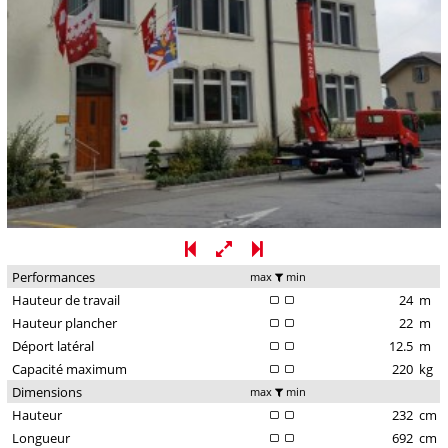
Performances
max
min
Hauteur de travail
24
m
Hauteur plancher
22
m
Déport latéral
12.5
m
Capacité maximum
220
kg
Dimensions
max
min
Hauteur
232
cm
Longueur
692
cm