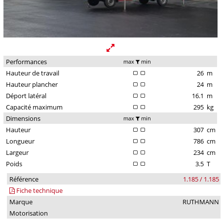
Performances
max
min
Hauteur de travail
26
m
Hauteur plancher
24
m
Déport latéral
16.1
m
Capacité maximum
295
kg
Dimensions
max
min
Hauteur
307
cm
Longueur
786
cm
Largeur
234
cm
Poids
3.5
T
Référence
1.185 / 1.185
Fiche technique
Marque
RUTHMANN
Motorisation