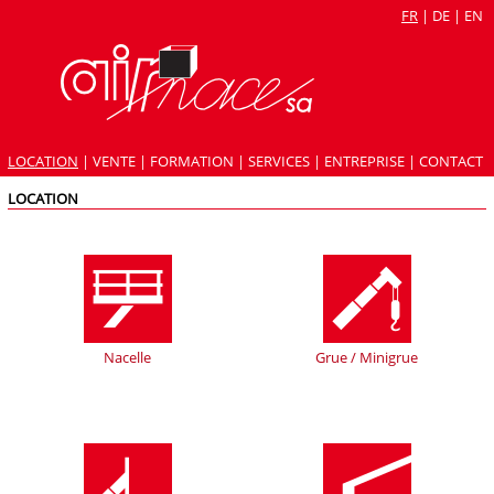
FR
|
DE
|
EN
LOCATION
|
VENTE
|
FORMATION
|
SERVICES
|
ENTREPRISE
|
CONTACT
LOCATION
Nacelle
Grue / Minigrue