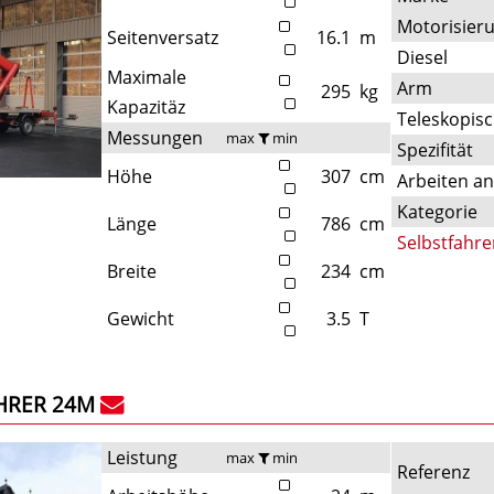
Motorisier
Seitenversatz
16.1
m
Diesel
Maximale
Arm
295
kg
Kapazitäz
Teleskopis
Messungen
max
min
Spezifität
Höhe
307
cm
Arbeiten a
Kategorie
Länge
786
cm
Selbstfahre
Breite
234
cm
Gewicht
3.5
T
HRER 24M
Leistung
max
min
Referenz