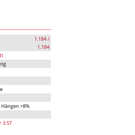
1.184 /
1.184
tt
ung
te
n Hängen >8%
r 3.5T