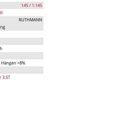
145 / 1.145
tt
RUTHMANN
ung
ch
n Hängen >8%
r 3.5T