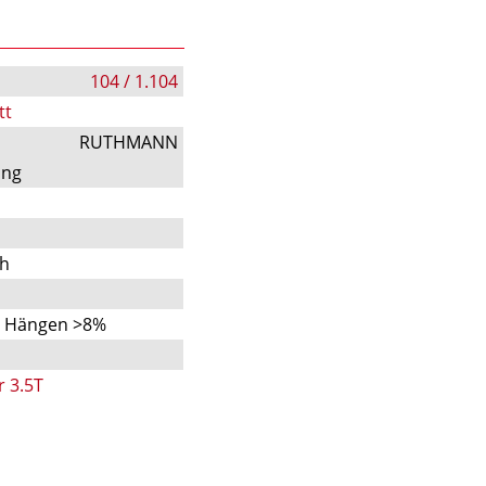
104 / 1.104
tt
RUTHMANN
ung
ch
n Hängen >8%
r 3.5T