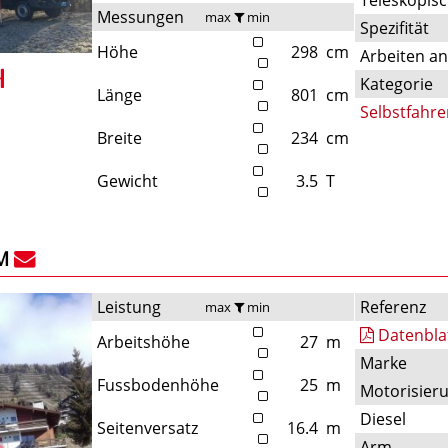
Messungen
max
min
Spezifität
Höhe
298
cm
Arbeiten a
Kategorie
Länge
801
cm
Selbstfahre
Breite
234
cm
Gewicht
3.5
T
M
Leistung
Referenz
max
min
Datenbla
Arbeitshöhe
27
m
Marke
Fussbodenhöhe
25
m
Motorisier
Diesel
Seitenversatz
16.4
m
Arm