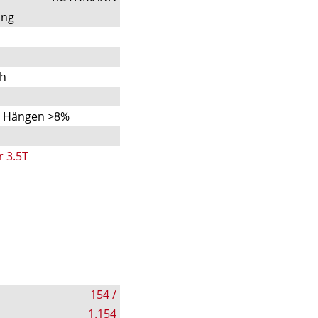
ung
ch
n Hängen >8%
r 3.5T
154 /
1.154