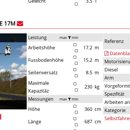
Gewicht
3.5
T
E 17M
Leistung
max
min
Referenz
Arbeitshöhe
17.2
m
Datenbla
Fussbodenhöhe
15.2
m
Motorisier
Diesel
Seitenversatz
8.5
m
Arm
Maximale
Vorgeform
230
kg
Kapazitäz
Spezifität
Messungen
max
min
Arbeiten a
Höhe
360
cm
Kategorie
Selbstfahre
Länge
687
cm