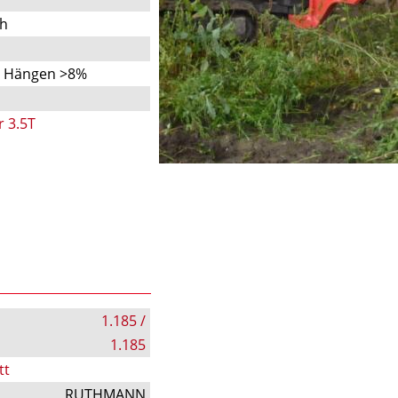
ch
n Hängen >8%
r 3.5T
1.185 /
1.185
tt
RUTHMANN