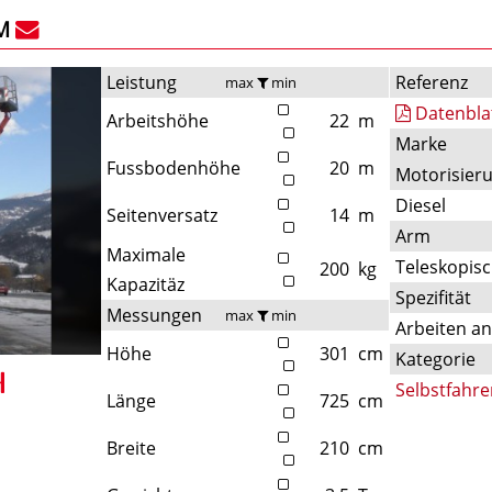
M
Leistung
Referenz
max
min
Datenbla
Arbeitshöhe
22
m
Marke
Fussbodenhöhe
20
m
Motorisier
Diesel
Seitenversatz
14
m
Arm
Maximale
Teleskopis
200
kg
Kapazitäz
Spezifität
Messungen
max
min
Arbeiten a
Höhe
301
cm
Kategorie
Selbstfahre
Länge
725
cm
Breite
210
cm