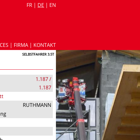
FR
|
DE
|
EN
ICES
|
FIRMA
|
KONTAKT
SELBSTFAHRER 3.5T
1.187 /
1.187
tt
RUTHMANN
ung
ch