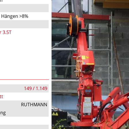
n Hängen >8%
r 3.5T
149 / 1.149
tt
RUTHMANN
ung