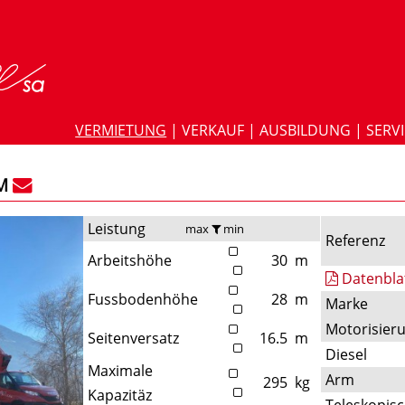
VERMIETUNG
|
VERKAUF
|
AUSBILDUNG
|
SERV
M
Leistung
max
min
Referenz
Arbeitshöhe
30
m
Datenbla
Fussbodenhöhe
28
m
Marke
Motorisier
Seitenversatz
16.5
m
Diesel
Maximale
Arm
295
kg
Kapazitäz
Teleskopis