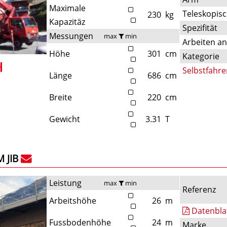
Maximale
Teleskopis
230
kg
Kapazitäz
Spezifität
Messungen
max
min
Arbeiten a
Höhe
301
cm
Kategorie
Selbstfahre
Länge
686
cm
Breite
220
cm
Gewicht
3.31
T
 JIB
Leistung
max
min
Referenz
Arbeitshöhe
26
m
Datenbla
Fussbodenhöhe
24
m
Marke