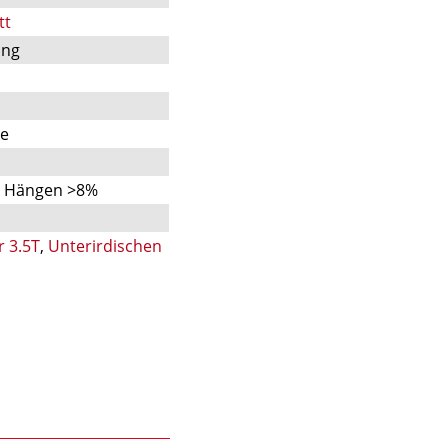
tt
ung
te
n Hängen >8%
r 3.5T
,
Unterirdischen