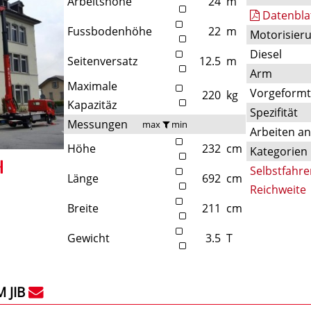
Arbeitshöhe
24
m
Datenbla
Fussbodenhöhe
22
m
Motorisier
Diesel
Seitenversatz
12.5
m
Arm
Maximale
Vorgeform
220
kg
Kapazitäz
Spezifität
Messungen
max
min
Arbeiten a
Höhe
232
cm
Kategorien
Selbstfahre
Länge
692
cm
Reichweite
Breite
211
cm
Gewicht
3.5
T
 JIB