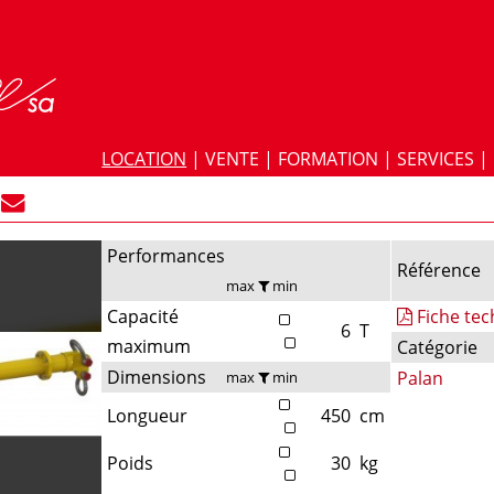
LOCATION
|
VENTE
|
FORMATION
|
SERVICES
|
Performances
Référence
max
min
Capacité
Fiche te
6
T
maximum
Catégorie
Dimensions
Palan
max
min
Longueur
450
cm
Poids
30
kg