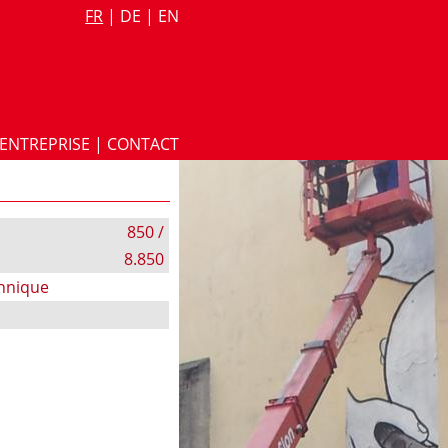
FR
|
DE
|
EN
ENTREPRISE
|
CONTACT
850 /
8.850
chnique