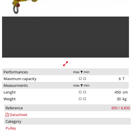
Performances
max
min
Maximum capacity
6
T
Measurments
max
min
Lenght
450
cm
Weight
30
kg
Reference
850 / 8.850
Datasheet
Category
Pulley