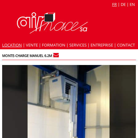
FR
|
DE
|
EN
LOCATION
|
VENTE
|
FORMATION
|
SERVICES
|
ENTREPRISE
|
CONTACT
MONTE-CHARGE MANUEL 6.2M