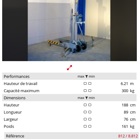
Performances
max
min
Hauteur de travail
6.21
m
Capacité maximum
300
kg
Dimensions
max
min
Hauteur
188
cm
Longueur
89
cm
Largeur
76
cm
Poids
161
kg
Référence
812 / 8.812