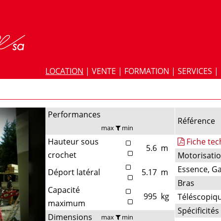
LOCATION
|
VENTE
|
FORMATION
|
SERVICES
|
Performances
Référence
max
min
Hauteur sous
Fiche te
5.6
m
crochet
Motorisati
Essence, G
Déport latéral
5.17
m
Bras
Capacité
995
kg
Téléscopiq
maximum
Spécificités
Dimensions
max
min