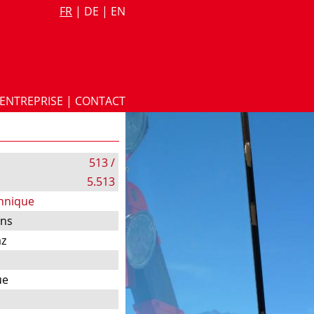
FR
|
DE
|
EN
ENTREPRISE
|
CONTACT
513 /
5.513
chnique
ons
az
ue