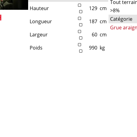
Tout terrai
Hauteur
129
cm
>8%
Catégorie
Longueur
187
cm
Grue araig
Largeur
60
cm
Poids
990
kg