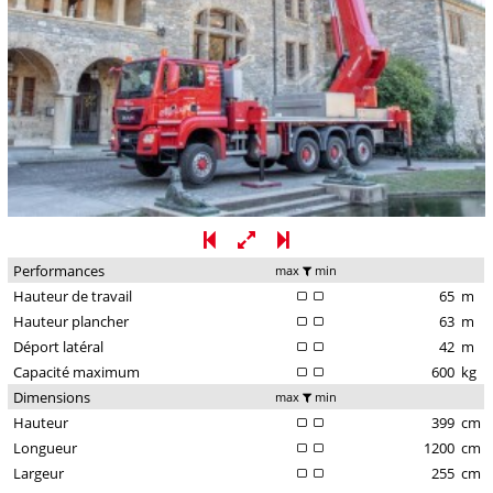
Performances
max
min
Hauteur de travail
65
m
Hauteur plancher
63
m
Déport latéral
42
m
Capacité maximum
600
kg
Dimensions
max
min
Hauteur
399
cm
Longueur
1200
cm
Largeur
255
cm