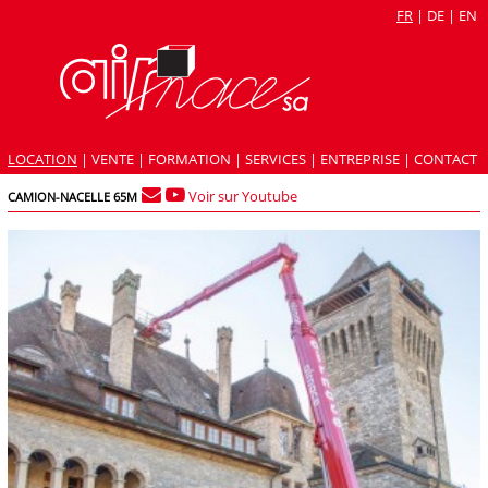
FR
|
DE
|
EN
LOCATION
|
VENTE
|
FORMATION
|
SERVICES
|
ENTREPRISE
|
CONTACT
Voir sur Youtube
CAMION-NACELLE 65M