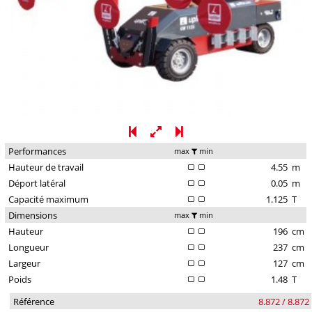
Performances
max
min
Hauteur de travail
4.55
m
Déport latéral
0.05
m
Capacité maximum
1.125
T
Dimensions
max
min
Hauteur
196
cm
Longueur
237
cm
Largeur
127
cm
Poids
1.48
T
Référence
8.872 / 8.872