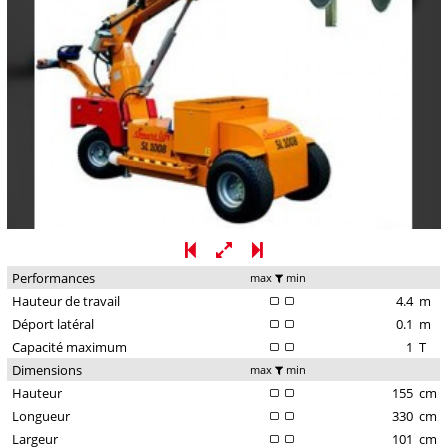
Performances
max
min
Hauteur de travail
4.4
m
Déport latéral
0.1
m
Capacité maximum
1
T
Dimensions
max
min
Hauteur
155
cm
Longueur
330
cm
Largeur
101
cm