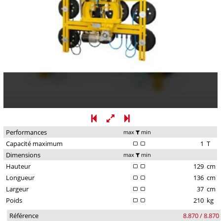
Performances
max
min
Capacité maximum
1
T
Dimensions
max
min
Hauteur
129
cm
Longueur
136
cm
Largeur
37
cm
Poids
210
kg
Référence
8.870 / 8.870