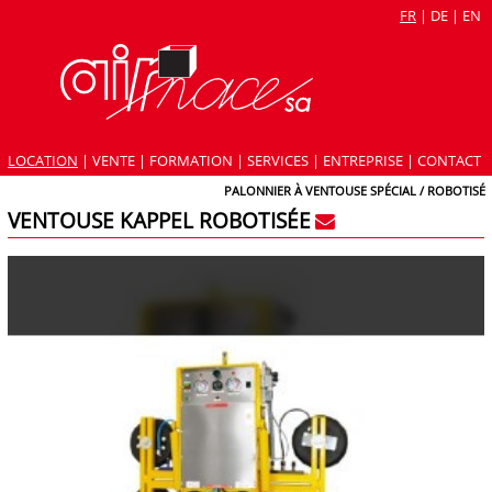
FR
|
DE
|
EN
LOCATION
|
VENTE
|
FORMATION
|
SERVICES
|
ENTREPRISE
|
CONTACT
PALONNIER À VENTOUSE SPÉCIAL / ROBOTISÉ
VENTOUSE KAPPEL ROBOTISÉE