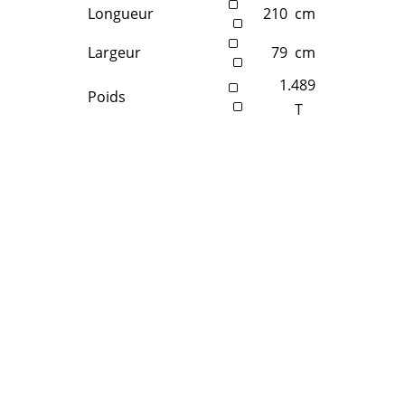
Longueur
210
cm
Largeur
79
cm
1.489
Poids
T