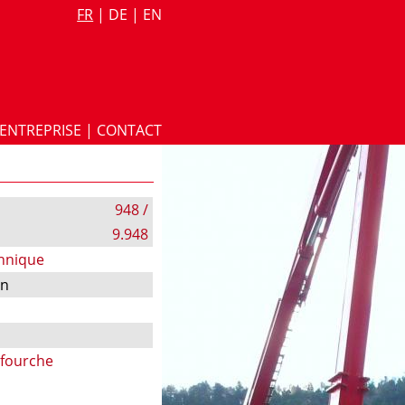
FR
|
DE
|
EN
ENTREPRISE
|
CONTACT
948 /
9.948
chnique
on
 fourche