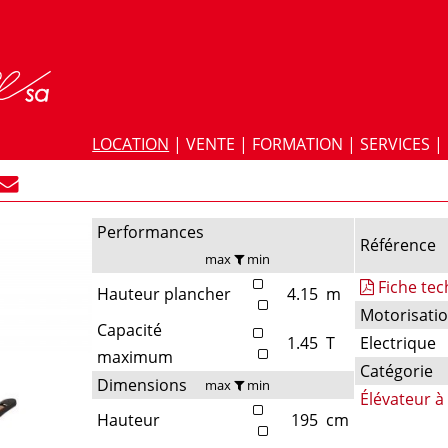
LOCATION
|
VENTE
|
FORMATION
|
SERVICES
|
Performances
Référence
max
min
Fiche te
Hauteur plancher
4.15
m
Motorisati
Capacité
1.45
T
Electrique
maximum
Catégorie
Dimensions
max
min
Élévateur à
Hauteur
195
cm