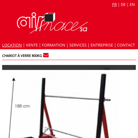
FR
|
DE
|
EN
LOCATION
|
VENTE
|
FORMATION
|
SERVICES
|
ENTREPRISE
|
CONTACT
CHARIOT À VERRE 800KG