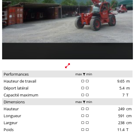
Performances
max
min
Hauteur de travail
9.65
m
Déport latéral
5.4
m
Capacité maximum
7
T
Dimensions
max
min
Hauteur
249
cm
Longueur
591
cm
Largeur
238
cm
Poids
11.4
T