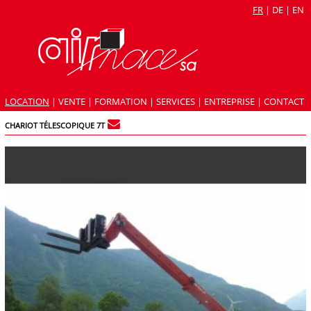
FR
|
DE
|
EN
LOCATION
|
VENTE
|
FORMATION
|
SERVICES
|
ENTREPRISE
|
CONTACT
CHARIOT TÉLESCOPIQUE 7T