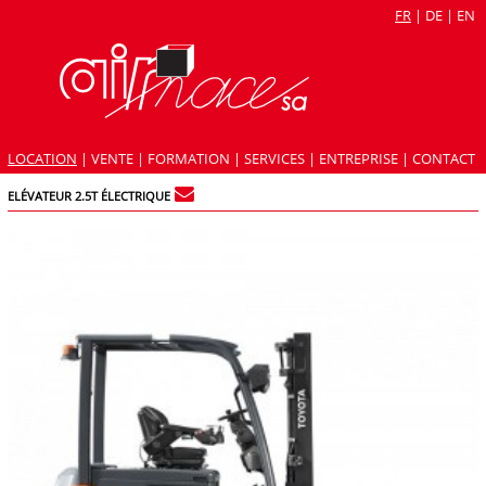
FR
|
DE
|
EN
LOCATION
|
VENTE
|
FORMATION
|
SERVICES
|
ENTREPRISE
|
CONTACT
ELÉVATEUR 2.5T ÉLECTRIQUE