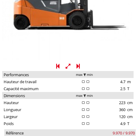
Performances
max
min
Hauteur de travail
4.7
m
Capacité maximum
2.5
T
Dimensions
max
min
Hauteur
223
cm
Longueur
360
cm
Largeur
120
cm
Poids
4.9
T
Référence
9.970 / 9.970