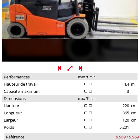
Performances
max
min
Hauteur de travail
4.4
m
Capacité maximum
3
T
Dimensions
max
min
Hauteur
220
cm
Longueur
365
cm
Largeur
120
cm
Poids
5.201
T
Référence
9.969 / 9.969