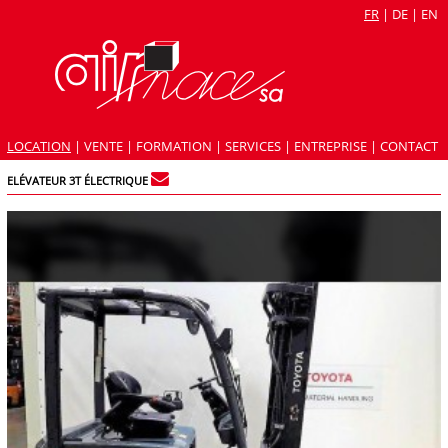
FR
|
DE
|
EN
LOCATION
|
VENTE
|
FORMATION
|
SERVICES
|
ENTREPRISE
|
CONTACT
ELÉVATEUR 3T ÉLECTRIQUE