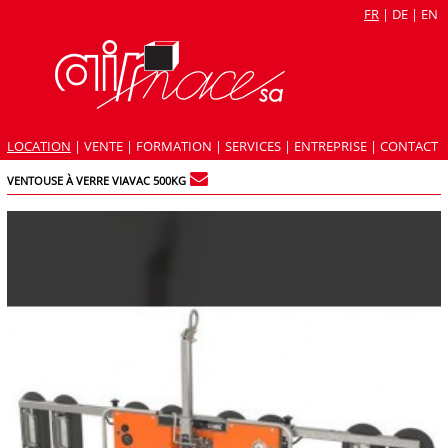
FR
|
DE
|
EN
LOCATION
|
VENTE
|
FORMATION
|
SERVICES
|
ENTREPRISE
|
CONTACT
VENTOUSE À VERRE VIAVAC 500KG