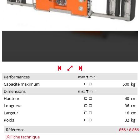
Performances
max
min
Capacité maximum
500
kg
Dimensions
max
min
Hauteur
40
cm
Longueur
96
cm
Largeur
16
cm
Poids
32
kg
Référence
856 / 8.856
Fiche technique