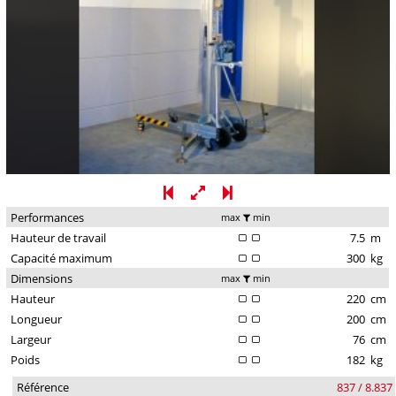
Performances
max
min
Hauteur de travail
7.5
m
Capacité maximum
300
kg
Dimensions
max
min
Hauteur
220
cm
Longueur
200
cm
Largeur
76
cm
Poids
182
kg
Référence
837 / 8.837