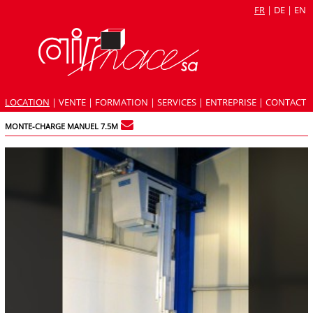
FR
|
DE
|
EN
LOCATION
|
VENTE
|
FORMATION
|
SERVICES
|
ENTREPRISE
|
CONTACT
MONTE-CHARGE MANUEL 7.5M