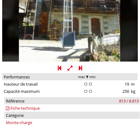
Performances
max
min
Hauteur de travail
19
m
Capacité maximum
250
kg
Référence
813 / 8.813
Fiche technique
Catégorie
Monte-charge