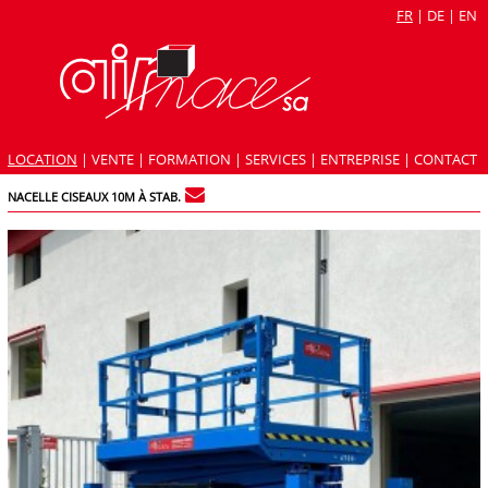
FR
|
DE
|
EN
LOCATION
|
VENTE
|
FORMATION
|
SERVICES
|
ENTREPRISE
|
CONTACT
NACELLE CISEAUX 10M À STAB.