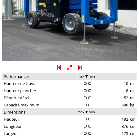
Performances
max
min
Hauteur de travail
10
m
Hauteur plancher
8
m
Déport latéral
1.52
m
Capacité maximum
680
kg
Dimensions
max
min
Hauteur
192
cm
Longueur
376
cm
Largeur
175
cm