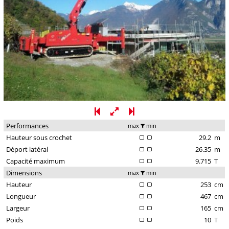
Performances
max
min
Hauteur sous crochet
29.2
m
Déport latéral
26.35
m
Capacité maximum
9.715
T
Dimensions
max
min
Hauteur
253
cm
Longueur
467
cm
Largeur
165
cm
Poids
10
T