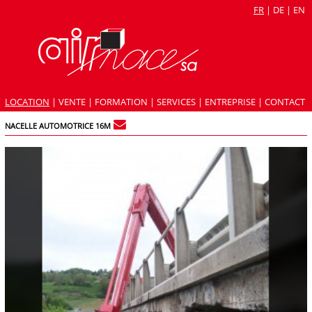
FR
|
DE
|
EN
LOCATION
|
VENTE
|
FORMATION
|
SERVICES
|
ENTREPRISE
|
CONTACT
NACELLE AUTOMOTRICE 16M