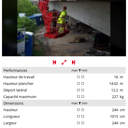
Performances
max
min
Hauteur de travail
16
m
Hauteur plancher
14.02
m
Déport latéral
12.2
m
Capacité maximum
227
kg
Dimensions
max
min
Hauteur
244
cm
Longueur
1015
cm
Largeur
244
cm