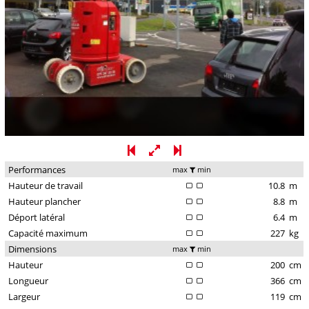
Performances
max
min
Hauteur de travail
10.8
m
Hauteur plancher
8.8
m
Déport latéral
6.4
m
Capacité maximum
227
kg
Dimensions
max
min
Hauteur
200
cm
Longueur
366
cm
Largeur
119
cm