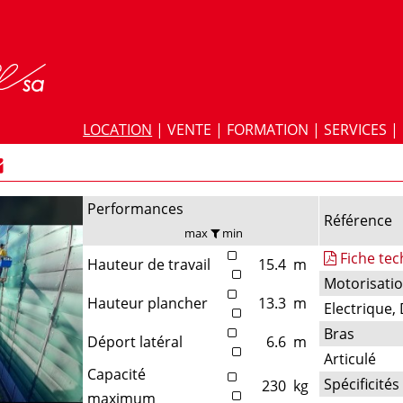
LOCATION
|
VENTE
|
FORMATION
|
SERVICES
|
Performances
Référence
max
min
Fiche te
Hauteur de travail
15.4
m
Motorisati
Hauteur plancher
13.3
m
Electrique, 
Bras
Déport latéral
6.6
m
Articulé
Capacité
Spécificités
230
kg
maximum