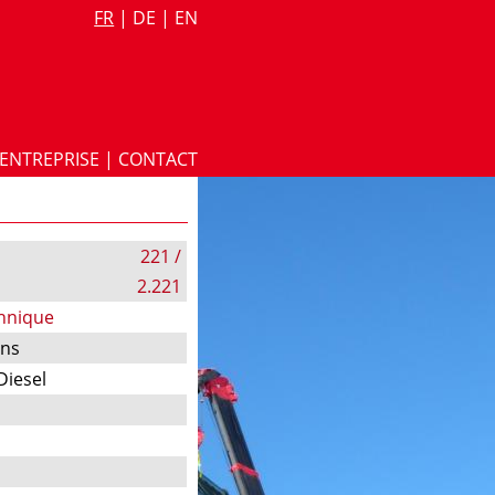
FR
|
DE
|
EN
ENTREPRISE
|
CONTACT
221 /
2.221
chnique
ons
Diesel