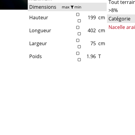
Tout terrai
Dimensions
max
min
>8%
Hauteur
199
cm
Catégorie
Nacelle ara
Longueur
402
cm
Largeur
75
cm
Poids
1.96
T