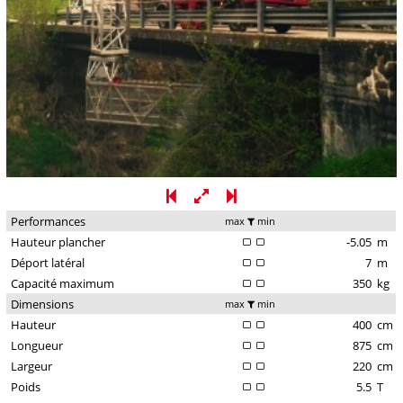
Performances
max
min
Hauteur plancher
-5.05
m
Déport latéral
7
m
Capacité maximum
350
kg
Dimensions
max
min
Hauteur
400
cm
Longueur
875
cm
Largeur
220
cm
Poids
5.5
T