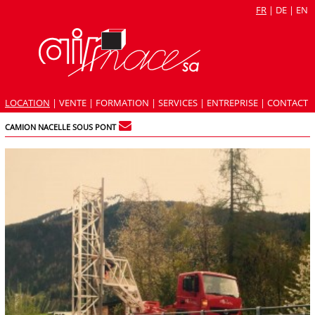
FR
|
DE
|
EN
LOCATION
|
VENTE
|
FORMATION
|
SERVICES
|
ENTREPRISE
|
CONTACT
CAMION NACELLE SOUS PONT