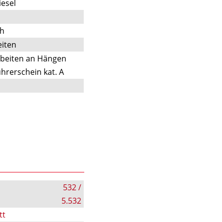
iesel
ch
iten
rbeiten an Hängen
hrerschein kat. A
532 /
5.532
tt