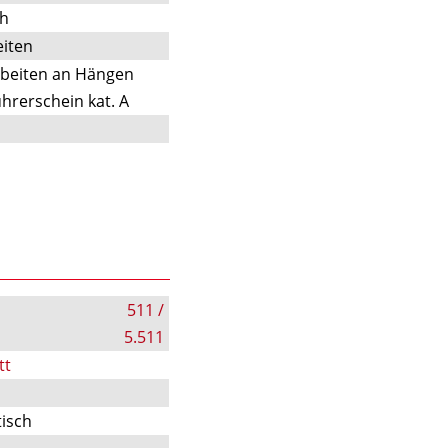
ch
iten
rbeiten an Hängen
hrerschein kat. A
511 /
5.511
tt
tisch