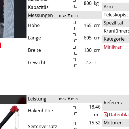
800
kg
Arm
Kapazitäz
Teleskopis
Messungen
max
min
Spezifität
Höhe
165
cm
Kranführers
Länge
605
cm
Kategorie
Minikran
Breite
130
cm
Gewicht
2.2
T
Leistung
max
min
Referenz
18.46
Hakenhöhe
m
Datenbla
15.52
Motoren
Seitenversatz