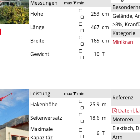
Messungen
max
min
Besonderhe
Höhe
253
cm
Gelände, A
>8%, Kranfü
Länge
467
cm
Kategorie
Breite
165
cm
Minikran
Gewicht
10
T
Leistung
max
min
Referenz
Hakenhöhe
25.9
m
Datenbla
Seitenversatz
18.6
m
Motoren
Elektisch, D
Maximale
6
T
Arm
Kapazitäz