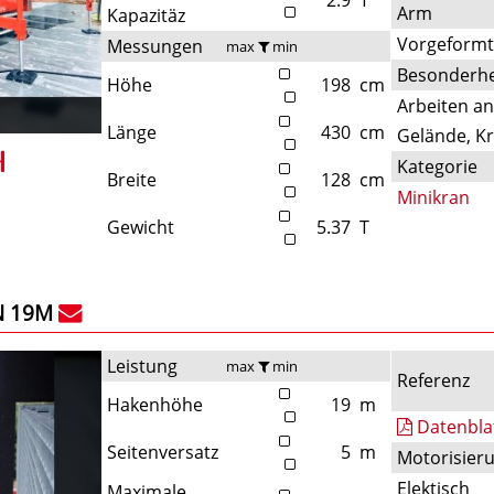
Arm
Kapazitäz
Vorgeform
Messungen
max
min
Besonderhe
Höhe
198
cm
Arbeiten a
Länge
430
cm
Gelände, Kr
Kategorie
Breite
128
cm
Minikran
Gewicht
5.37
T
N 19M
Leistung
max
min
Referenz
Hakenhöhe
19
m
Datenbla
Seitenversatz
5
m
Motorisier
Elektisch
Maximale