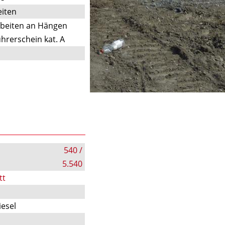
iten
rbeiten an Hängen
hrerschein kat. A
540 /
5.540
tt
iesel