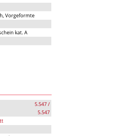
ch, Vorgeformte
chein kat. A
5.547 /
5.547
tt