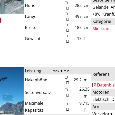
Höhe
282
cm
Gelände, A
>8%, Kranfü
Länge
497
cm
Kategorie
Breite
185
cm
Minikran
Gewicht
15
T
Leistung
max
min
Referenz
Hakenhöhe
29.2
m
Datenbla
26.35
Motoren
Seitenversatz
m
Elektisch, D
Maximale
9.715
Arm
Kapazitäz
T
Vorgeform