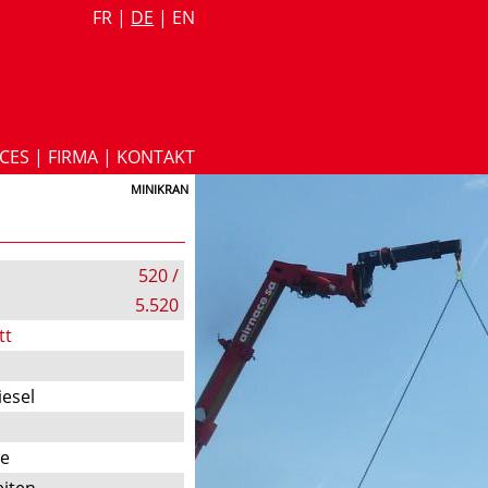
FR
|
DE
|
EN
ICES
|
FIRMA
|
KONTAKT
MINIKRAN
520 /
5.520
tt
iesel
te
iten