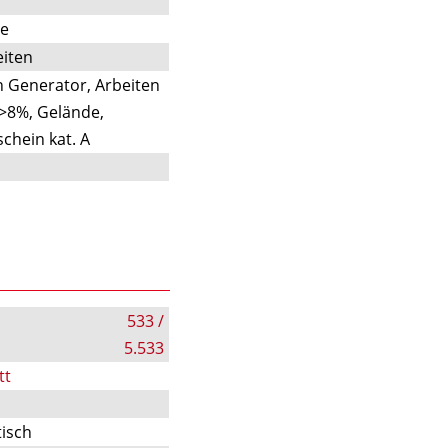
te
iten
n Generator, Arbeiten
>8%, Gelände,
chein kat. A
533 /
5.533
tt
tisch