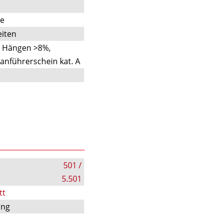
te
iten
n Hängen >8%,
anführerschein kat. A
501 /
5.501
tt
ung