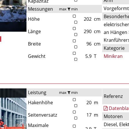
Arm
Kapazitäz
Vorgeform
Messungen
max
min
Besonderhe
Höhe
202
cm
elektrische
Länge
290
cm
an Hängen 
Kranführers
Breite
96
cm
Kategorie
Gewicht
5.9
T
Minikran
Leistung
max
min
Referenz
Hakenhöhe
20
m
Datenbla
Seitenversatz
17
m
Motoren
Diesel, Elek
Maximale
2.9
T