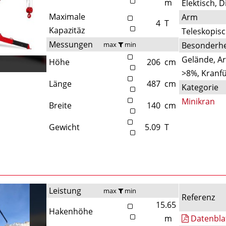
m
Elektisch, D
Maximale
Arm
4
T
Kapazitäz
Teleskopis
Messungen
max
min
Besonderhe
Gelände, A
Höhe
206
cm
>8%, Kranfü
Länge
487
cm
Kategorie
Minikran
Breite
140
cm
Gewicht
5.09
T
Leistung
max
min
Referenz
15.65
Hakenhöhe
m
Datenbla