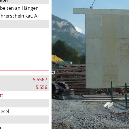
rbeiten an Hängen
hrerschein kat. A
5.556 /
5.556
tt
iesel
te