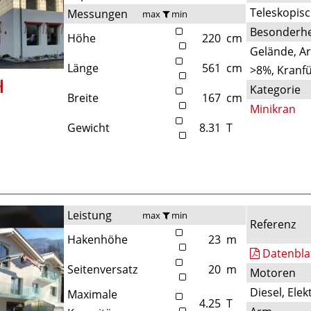
Teleskopis
Messungen
max
min
Besonderhe
Höhe
220
cm
Gelände, A
Länge
561
cm
>8%, Kranfü
Kategorie
Breite
167
cm
Minikran
Gewicht
8.31
T
Leistung
max
min
Referenz
Hakenhöhe
23
m
Datenbla
Seitenversatz
20
m
Motoren
Diesel, Elek
Maximale
4.25
T