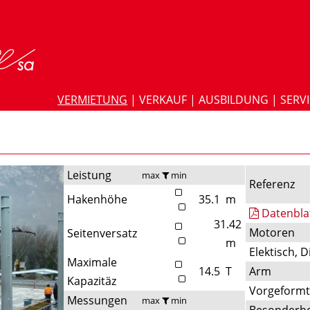
VERMIETUNG
|
VERKAUF
|
AUSBILDUNG
|
SERV
Leistung
max
min
Referenz
Hakenhöhe
35.1
m
Datenbla
31.42
Motoren
Seitenversatz
m
Elektisch, D
Maximale
14.5
T
Arm
Kapazitäz
Vorgeform
Messungen
max
min
Besonderhe