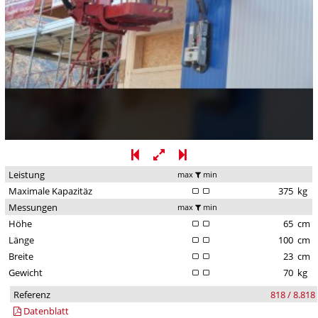
Leistung
max
min
Maximale Kapazitäz
375
kg
Messungen
max
min
Höhe
65
cm
Länge
100
cm
Breite
23
cm
Gewicht
70
kg
Referenz
818 / 8.818
Datenblatt