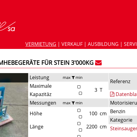
VERMIETUNG
|
VERKAUF
|
AUSBILDUNG
|
SERV
MHEBEGERÄTE FÜR STEIN 3'000KG
Leistung
max
min
Referenz
Maximale
3
T
Kapazitäz
Datenbla
Messungen
Motorisier
max
min
Benzin
Höhe
100
cm
Kategorie
Länge
2200
cm
Steinsauge