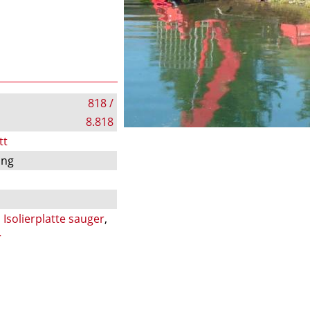
818 /
8.818
tt
ung
,
Isolierplatte sauger
,
r