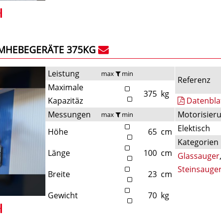
UMHEBEGERÄTE 375KG
Leistung
max
min
Referenz
Maximale
375
kg
Kapazitäz
Datenbla
Messungen
Motorisier
max
min
Elektisch
Höhe
65
cm
Kategorien
Länge
100
cm
Glassauger
Steinsauge
Breite
23
cm
Gewicht
70
kg