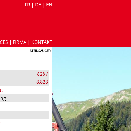
FR
|
DE
|
EN
ICES
|
FIRMA
|
KONTAKT
STEINSAUGER
828 /
8.828
tt
ung
r