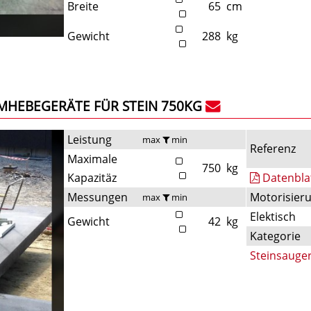
Breite
65
cm
Gewicht
288
kg
MHEBEGERÄTE FÜR STEIN 750KG
Leistung
max
min
Referenz
Maximale
750
kg
Kapazitäz
Datenbla
Messungen
Motorisier
max
min
Elektisch
Gewicht
42
kg
Kategorie
Steinsauge