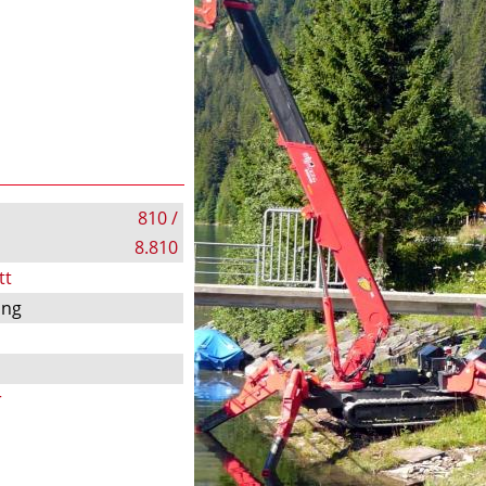
810 /
8.810
tt
ung
r