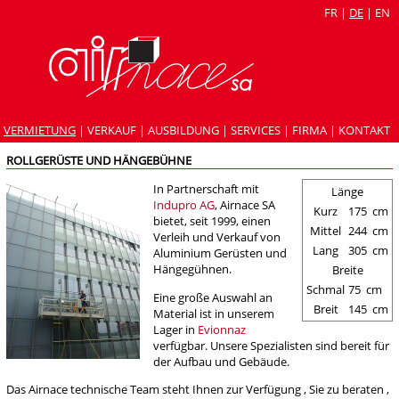
FR
|
DE
|
EN
VERMIETUNG
|
VERKAUF
|
AUSBILDUNG
|
SERVICES
|
FIRMA
|
KONTAKT
ROLLGERÜSTE UND HÄNGEBÜHNE
In Partnerschaft mit
Länge
Indupro AG
, Airnace SA
Kurz
175
cm
bietet, seit 1999, einen
Mittel
244
cm
Verleih und Verkauf von
Lang
305
cm
Aluminium Gerüsten und
Hängegühnen.
Breite
Schmal
75
cm
Eine große Auswahl an
Breit
145
cm
Material ist in unserem
Lager in
Evionnaz
verfügbar. Unsere Spezialisten sind bereit für
der Aufbau und Gebäude.
Das Airnace technische Team steht Ihnen zur Verfügung , Sie zu beraten ,