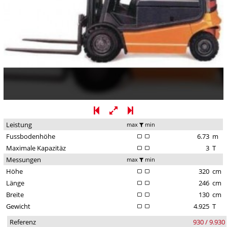
Leistung
max
min
Fussbodenhöhe
6.73
m
Maximale Kapazitäz
3
T
Messungen
max
min
Höhe
320
cm
Länge
246
cm
Breite
130
cm
Gewicht
4.925
T
Referenz
930 / 9.930