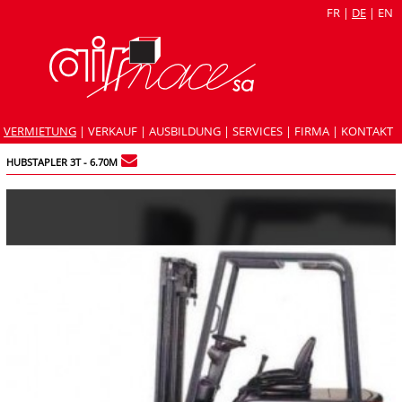
FR
|
DE
|
EN
VERMIETUNG
|
VERKAUF
|
AUSBILDUNG
|
SERVICES
|
FIRMA
|
KONTAKT
HUBSTAPLER 3T - 6.70M