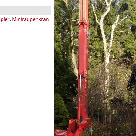
apler
,
Miniraupenkran