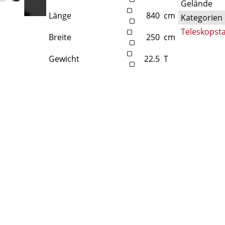
Gelände
Länge
840
cm
Kategorien
Teleskopst
Breite
250
cm
Gewicht
22.5
T