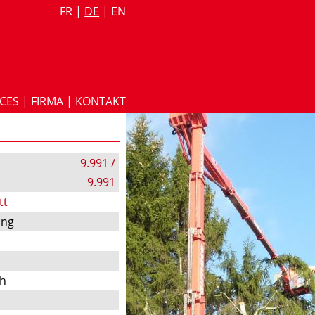
FR
|
DE
|
EN
ICES
|
FIRMA
|
KONTAKT
9.991 /
9.991
tt
ung
ch