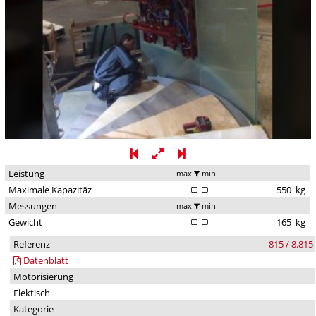
Leistung
max
min
Maximale Kapazitäz
550
kg
Messungen
max
min
Gewicht
165
kg
Referenz
815 / 8.815
Datenblatt
Motorisierung
Elektisch
Kategorie