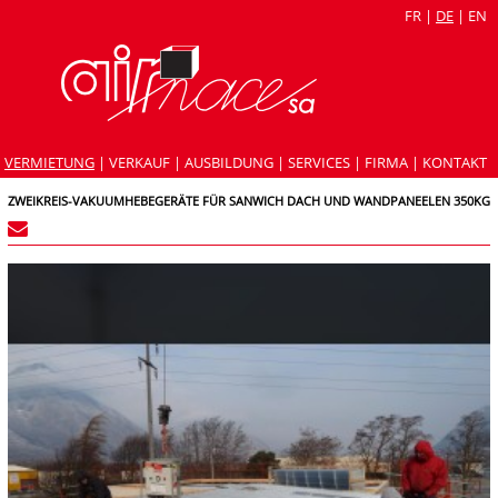
FR
|
DE
|
EN
VERMIETUNG
|
VERKAUF
|
AUSBILDUNG
|
SERVICES
|
FIRMA
|
KONTAKT
ZWEIKREIS-VAKUUMHEBEGERÄTE FÜR SANWICH DACH UND WANDPANEELEN 350KG