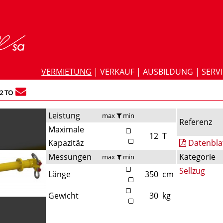
VERMIETUNG
|
VERKAUF
|
AUSBILDUNG
|
SERV
2 TO
Leistung
max
min
Referenz
Maximale
12
T
Kapazitäz
Datenbla
Messungen
Kategorie
max
min
Sellzug
Länge
350
cm
Gewicht
30
kg