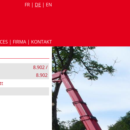
FR
|
DE
|
EN
ICES
|
FIRMA
|
KONTAKT
8.902 /
8.902
tt