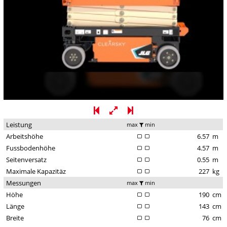
Leistung
max
min
Arbeitshöhe
6.57
m
Fussbodenhöhe
4.57
m
Seitenversatz
0.55
m
Maximale Kapazitäz
227
kg
Messungen
max
min
Höhe
190
cm
Länge
143
cm
Breite
76
cm