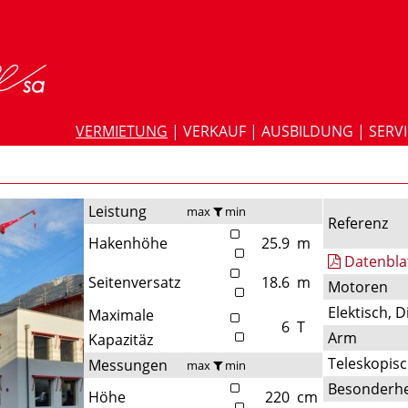
VERMIETUNG
|
VERKAUF
|
AUSBILDUNG
|
SERV
Leistung
max
min
Referenz
Hakenhöhe
25.9
m
Datenbla
Seitenversatz
18.6
m
Motoren
Elektisch, D
Maximale
6
T
Arm
Kapazitäz
Teleskopis
Messungen
max
min
Besonderhe
Höhe
220
cm