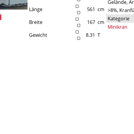
Gelände, A
Länge
561
cm
>8%, Kranfü
Kategorie
Breite
167
cm
Minikran
Gewicht
8.31
T