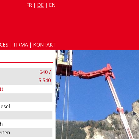
FR
|
DE
|
EN
ICES
|
FIRMA
|
KONTAKT
540 /
5.540
tt
iesel
ch
iten