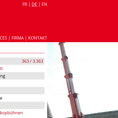
FR
|
DE
|
EN
ICES
|
FIRMA
|
KONTAKT
363 / 3.363
tt
ung
te
skopbühnen