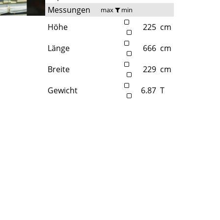
Messungen
max
min
Höhe
225
cm
Länge
666
cm
Breite
229
cm
Gewicht
6.87
T