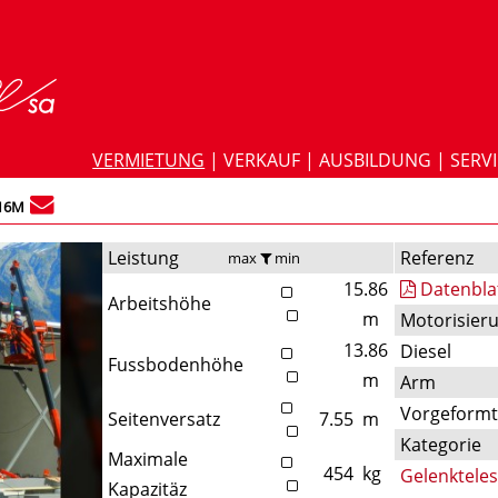
VERMIETUNG
|
VERKAUF
|
AUSBILDUNG
|
SERV
16M
Leistung
Referenz
max
min
15.86
Datenbla
Arbeitshöhe
m
Motorisier
13.86
Diesel
Fussbodenhöhe
m
Arm
Vorgeform
Seitenversatz
7.55
m
Kategorie
Maximale
454
kg
Gelenktele
Kapazitäz