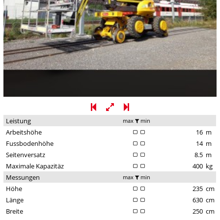
Leistung
max
min
Arbeitshöhe
16
m
Fussbodenhöhe
14
m
Seitenversatz
8.5
m
Maximale Kapazitäz
400
kg
Messungen
max
min
Höhe
235
cm
Länge
630
cm
Breite
250
cm