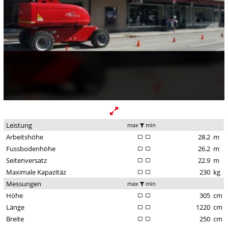
Leistung
max
min
Arbeitshöhe
28.2
m
Fussbodenhöhe
26.2
m
Seitenversatz
22.9
m
Maximale Kapazitäz
230
kg
Messungen
max
min
Höhe
305
cm
Länge
1220
cm
Breite
250
cm