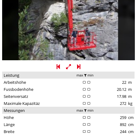
Leistung
max
min
Arbeitshöhe
22
m
Fussbodenhöhe
20.12
m
Seitenversatz
17.98
m
Maximale Kapazitäz
272
kg
Messungen
max
min
Höhe
259
cm
Länge
892
cm
Breite
244
cm